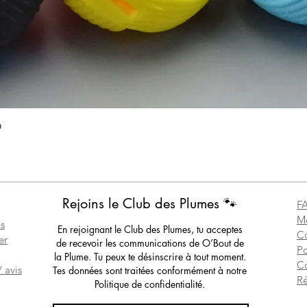
Aperçu rapide
O
Rejoins le Club des Plumes 🐾
F
Me
s
En rejoignant le Club des Plumes, tu acceptes
Co
er
de recevoir les communications de O’Bout de
Po
la Plume. Tu peux te désinscrire à tout moment.
C
 avis
Tes données sont traitées conformément à notre
Ré
Politique de confidentialité.