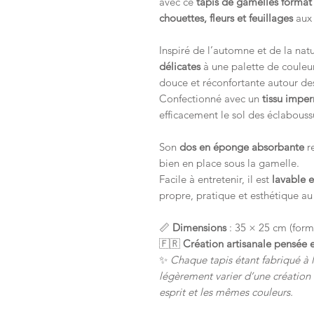
avec ce
tapis de gamelles format
chouettes, fleurs et feuillages
aux 
Inspiré de l’automne et de la nat
délicates
à une palette de couleu
douce et réconfortante autour d
Confectionné avec un
tissu impe
efficacement le sol des éclabous
Son
dos en éponge absorbante
re
bien en place sous la gamelle.
Facile à entretenir, il est
lavable 
propre, pratique et esthétique au
📏
Dimensions
: 35 × 25 cm (form
🇫🇷
Création artisanale pensée e
✨
Chaque tapis étant fabriqué à l
légèrement varier d’une création 
esprit et les mêmes couleurs.