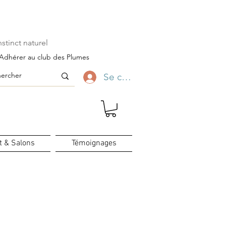
ofitez-en ✨
stinct naturel
Adhérer au club des Plumes
Se connecter
t & Salons
Témoignages