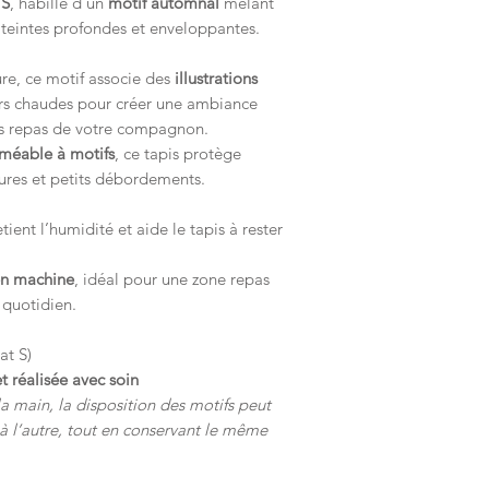
 S
, habillé d’un
motif automnal
mêlant
teintes profondes et enveloppantes.
ure, ce motif associe des
illustrations
rs chaudes pour créer une ambiance
es repas de votre compagnon.
rméable à motifs
, ce tapis protège
sures et petits débordements.
tient l’humidité et aide le tapis à rester
en machine
, idéal pour une zone repas
 quotidien.
at S)
t réalisée avec soin
a main, la disposition des motifs peut
à l’autre, tout en conservant le même