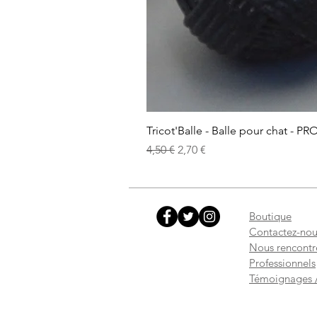
Tricot'Balle - Balle pour chat - PR
Prix original
Prix promotionnel
4,50 €
2,70 €
Boutique
Contactez-nou
Nous rencontr
Professionnels
Témoignages /