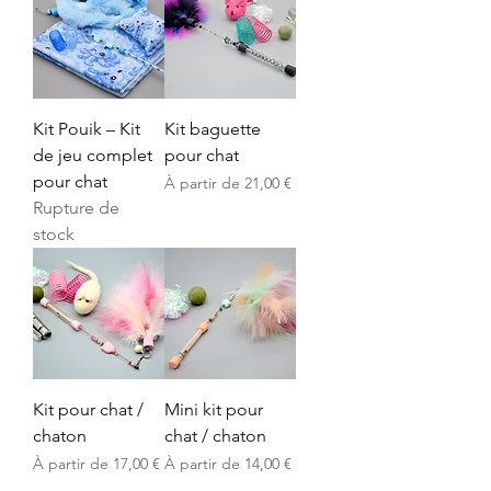
Kit Pouik – Kit
Kit baguette
de jeu complet
pour chat
pour chat
Prix promotionnel
À partir de
21,00 €
Rupture de
stock
Kit pour chat /
Mini kit pour
chaton
chat / chaton
Prix promotionnel
Prix promotionnel
À partir de
17,00 €
À partir de
14,00 €