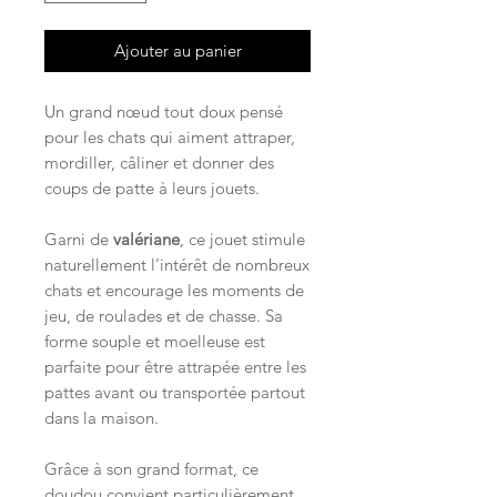
Ajouter au panier
Un grand nœud tout doux pensé
pour les chats qui aiment attraper,
mordiller, câliner et donner des
coups de patte à leurs jouets.
Garni de
valériane
, ce jouet stimule
naturellement l’intérêt de nombreux
chats et encourage les moments de
jeu, de roulades et de chasse. Sa
forme souple et moelleuse est
parfaite pour être attrapée entre les
pattes avant ou transportée partout
dans la maison.
Grâce à son grand format, ce
doudou convient particulièrement