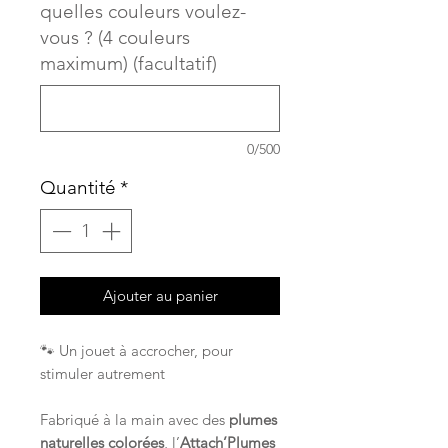
quelles couleurs voulez-
vous ? (4 couleurs
maximum) (facultatif)
0/500
Quantité
*
Ajouter au panier
🐾 Un jouet à accrocher, pour
stimuler autrement
Fabriqué à la main avec des
plumes
naturelles colorées
, l’
Attach’Plumes