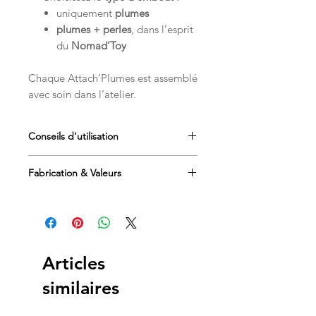
uniquement
plumes
plumes + perles
, dans l’esprit
du
Nomad’Toy
Chaque Attach’Plumes est assemblé
avec soin dans l’atelier.
Conseils d'utilisation
Jouet à utiliser
sous surveillance
Fabrication & Valeurs
Idéal pour le jeu autonome ou
accompagné
Fabrication artisanale en
France
Retirer le jouet s’il est
Création signée
O’Bout de la
endommagé
Plume
Pensé pour stimuler le
chat
d’intérieur
Articles
similaires