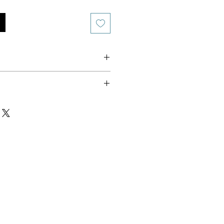
us surveillance
 autonome
’il est endommagé
e O’Bout de la Plume
nale
n-être du chat d’intérieur