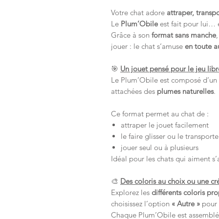
Votre chat adore
attraper, transp
Le
Plum’Obile
est fait pour lui… 
Grâce à son
format sans manche
jouer : le chat s’amuse
en toute 
🎯
Un jouet pensé pour le jeu libr
Le Plum’Obile est composé d’un
attachées des
plumes naturelles
.
Ce format permet au chat de :
attraper le jouet facilement
le faire glisser ou le transporte
jouer seul ou à plusieurs
Idéal pour les chats qui aiment s’
🎨
Des coloris au choix ou une cr
Explorez les
différents coloris p
choisissez l’option
« Autre »
pour
Chaque Plum’Obile est assemblé 