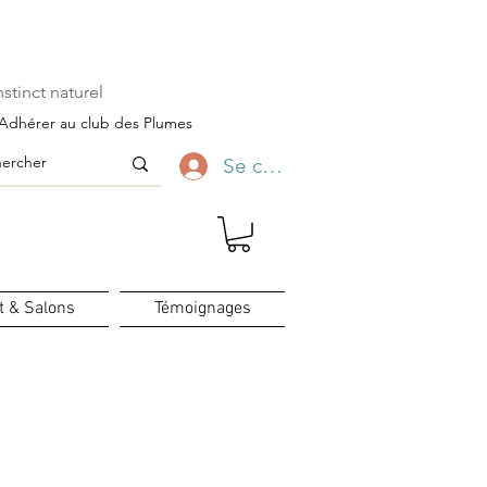
ofitez-en ✨
stinct naturel
Adhérer au club des Plumes
Se connecter
t & Salons
Témoignages