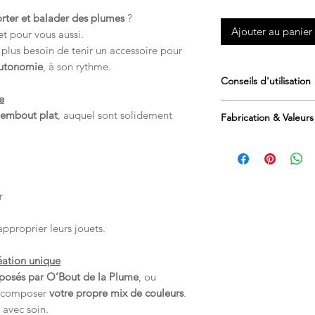
orter et balader des plumes
?
Ajouter au panier
et pour vous aussi.
, plus besoin de tenir un accessoire pour
autonomie
, à son rythme.
Conseils d'utilisation
e
Jouet à utiliser
so
embout plat
, auquel sont solidement
Fabrication & Valeurs
Idéal pour le jeu
Retirer le jouet s
Création original
Fabrication artisa
Pensé pour le
bie
r
approprier leurs jouets.
éation unique
roposés par O’Bout de la Plume
, ou
 composer
votre propre mix de couleurs
.
avec soin.