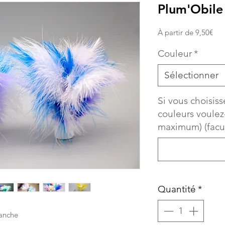
Plum'Obile
Prix
À partir de
9,50€
pro
Couleur
*
Sélectionner
Si vous choisis
couleurs voulez
maximum) (facul
Quantité
*
manche