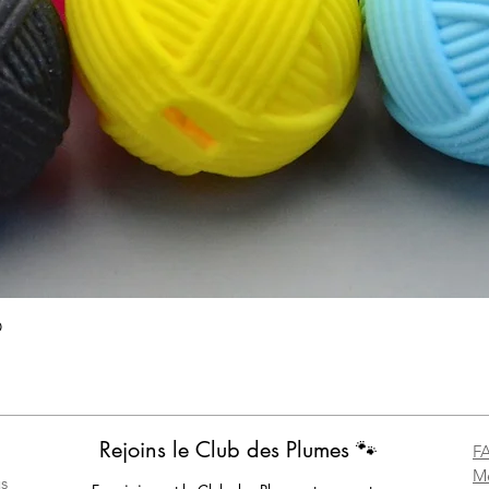
Aperçu rapide
O
Rejoins le Club des Plumes 🐾
F
Me
s