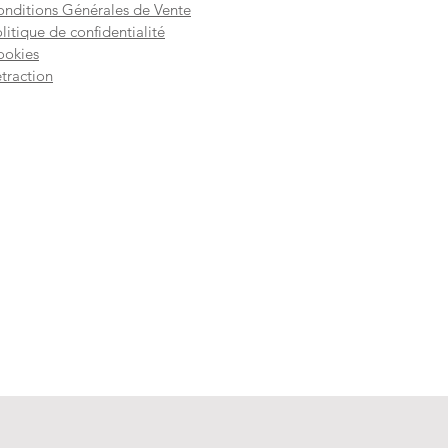
nditions Générales de Vente
litique de confidentialité
ookies
traction