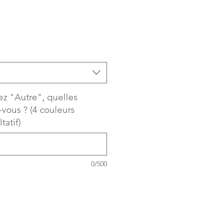
motionnel
sez "Autre", quelles
-vous ? (4 couleurs
tatif)
0/500