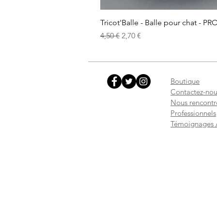
Tricot'Balle - Balle pour chat - PR
Prix original
Prix promotionnel
4,50 €
2,70 €
Boutique
Contactez-nou
Nous rencontr
Professionnels
Témoignages /