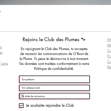
Aperçu rapide
O
Rejoins le Club des Plumes 🐾
F
Me
s
En rejoignant le Club des Plumes, tu acceptes
Co
er
de recevoir les communications de O’Bout de
Po
la Plume. Tu peux te désinscrire à tout moment.
C
 avis
Tes données sont traitées conformément à notre
Ré
Politique de confidentialité.
Je souhaite rejoindre le Club