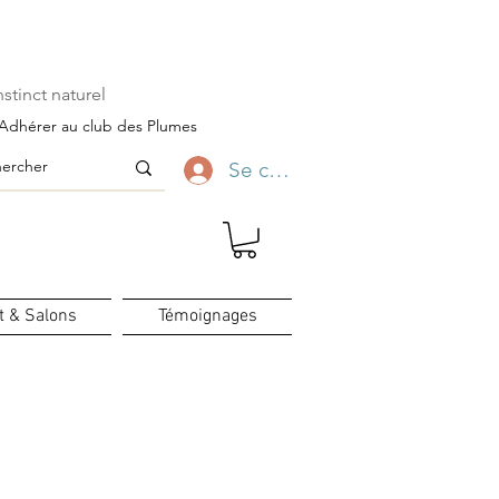
ofitez-en ✨
stinct naturel
Adhérer au club des Plumes
Se connecter
t & Salons
Témoignages