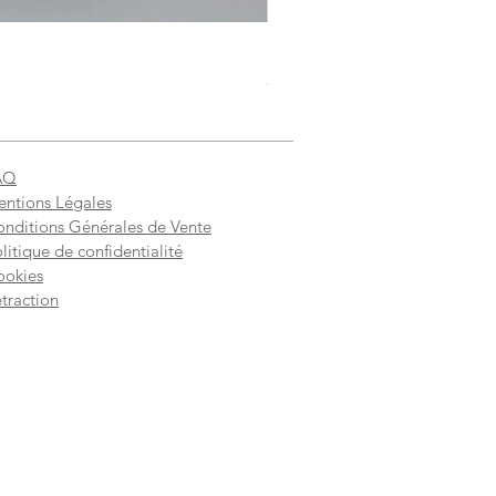
Doudou à la valériane pour c
Prix
8,00 €
AQ
ntions Légales
nditions Générales de Vente
litique de confidentialité
ookies
traction