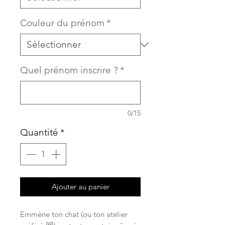
Couleur du prénom
*
Quel prénom inscrire ?
*
0/15
Quantité
*
Ajouter au panier
Emmène ton chat (ou ton atelier