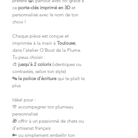
préféré 😸) partout avec toi grâce à
ce
porte-clés imprimé en 3D
et
personnalisé avec le nom de ton
choix !
Chaque pièce est conçue et
imprimée à la main à
Toulouse
,
dans l’atelier O’Bout de la Plume.
Tu peux choisir :
🎨
jusqu’à 2 coloris
(identiques ou
contrastés, selon ton style)
🔤
la police d’écriture
qui te plaît le
plus
Idéal pour :
💛 accompagner ton plumeau
personnalisé
🎁 offrir à un passionné de chats ou
d’artisanat français
🔑 ou simplement embellir ton