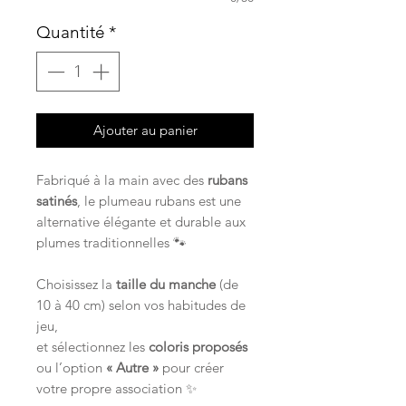
Quantité
*
Ajouter au panier
Fabriqué à la main avec des
rubans
satinés
, le plumeau rubans est une
alternative élégante et durable aux
plumes traditionnelles 🐾
Choisissez la
taille du manche
(de
10 à 40 cm) selon vos habitudes de
jeu,
et sélectionnez les
coloris proposés
ou l’option
« Autre »
pour créer
votre propre association ✨