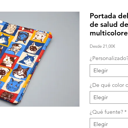
Portada del
de salud de
multicolore
Precio
Desde
21,00€
de
oferta
¿Personalizado
Elegir
¿De qué color d
Elegir
¿Qué fuente?
*
Elegir