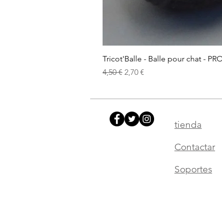
Tricot'Balle - Balle pour chat - PR
Precio
Precio de oferta
4,50 €
2,70 €
tienda
Contactar
Soportes