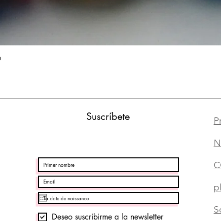
Vista rápida
O
Suscríbete
P
N
C
p
S
Deseo suscribirme a la newsletter