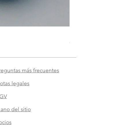
Doudou à la valériane pour c
Precio
8,00 €
reguntas más frecuentes
otas legales
GV
lano del sitio
ocios