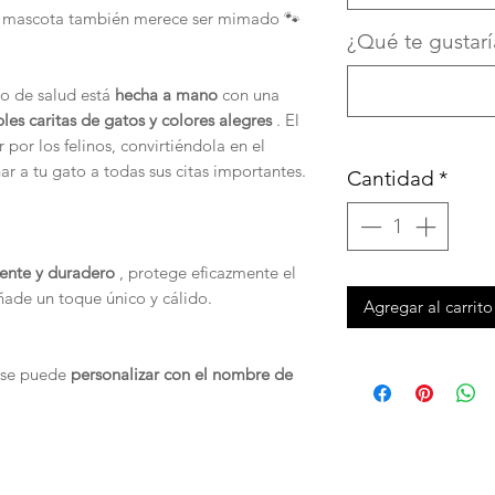
 tu mascota también merece ser mimado 🐾
¿Qué te gustaría
ro de salud está
hecha a mano
con una
les caritas de gatos y colores alegres
. El
por los felinos, convirtiéndola en el
r a tu gato a todas sus citas importantes.
Cantidad
*
stente y duradero
, protege eficazmente el
añade un toque único y cálido.
Agregar al carrito
, se puede
personalizar con el nombre de