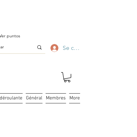
ofitez-en ✨
Ver puntos
Se connecter
 déroulante
Général
Membres
More