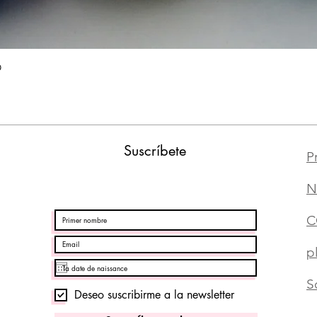
Vista rápida
O
Suscríbete
P
N
C
p
S
Deseo suscribirme a la newsletter