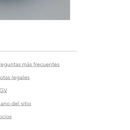
Doudou à la valériane pour c
Precio
8,00 €
reguntas más frecuentes
otas legales
GV
lano del sitio
ocios