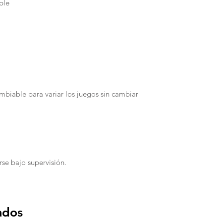
ble
mbiable para variar los juegos sin cambiar
rse bajo supervisión.
ados