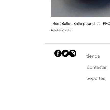
Tricot'Balle - Balle pour chat - PR
Precio
Precio de oferta
4,50 €
2,70 €
tienda
Contactar
Soportes