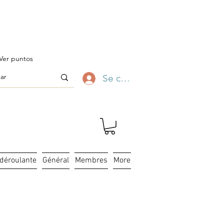
ofitez-en ✨
Ver puntos
Se connecter
 déroulante
Général
Membres
More