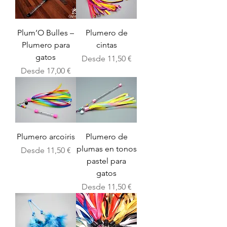
Plum’O Bulles –
Plumero de
Plumero para
cintas
gatos
Precio de oferta
Desde
11,50 €
Precio de oferta
Desde
17,00 €
Plumero arcoiris
Plumero de
plumas en tonos
Precio de oferta
Desde
11,50 €
pastel para
gatos
Precio de oferta
Desde
11,50 €