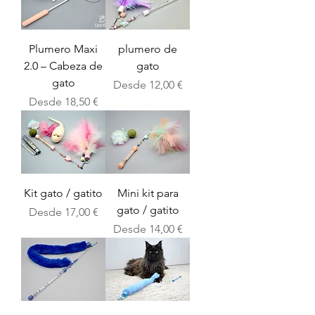
Plumero Maxi
plumero de
2.0 – Cabeza de
gato
gato
Precio de oferta
Desde
12,00 €
Precio de oferta
Desde
18,50 €
Kit gato / gatito
Mini kit para
gato / gatito
Precio de oferta
Desde
17,00 €
Precio de oferta
Desde
14,00 €