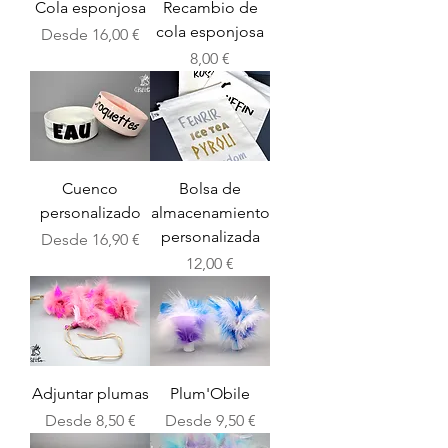
Cola esponjosa
Recambio de
cola esponjosa
Precio de oferta
Desde
16,00 €
Precio
8,00 €
Cuenco
Bolsa de
personalizado
almacenamiento
personalizada
Precio de oferta
Desde
16,90 €
Precio
12,00 €
Adjuntar plumas
Plum'Obile
Precio de oferta
Precio de oferta
Desde
8,50 €
Desde
9,50 €