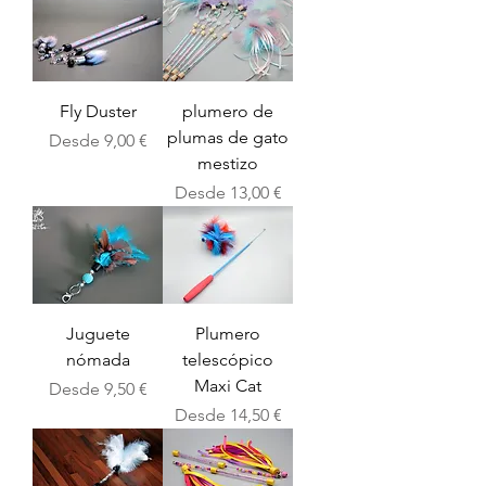
Fly Duster
plumero de
plumas de gato
Precio de oferta
Desde
9,00 €
mestizo
Precio de oferta
Desde
13,00 €
Juguete
Plumero
nómada
telescópico
Maxi Cat
Precio de oferta
Desde
9,50 €
Precio de oferta
Desde
14,50 €