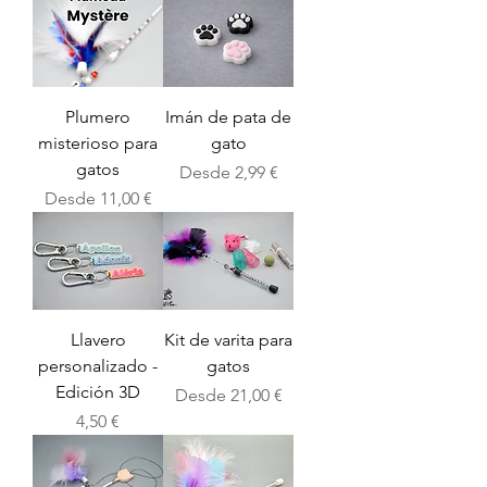
Plumero
Imán de pata de
misterioso para
gato
gatos
Precio de oferta
Desde
2,99 €
Precio de oferta
Desde
11,00 €
Llavero
Kit de varita para
personalizado -
gatos
Edición 3D
Precio de oferta
Desde
21,00 €
Precio
4,50 €