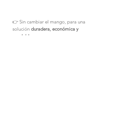
👉 Sin cambiar el mango, para una
solución
duradera, económica y
escalable
.
Consejos de uso
Juguete que debe usarse
Fabricación y Valores
únicamente bajo supervisión.
Ideal para juegos interactivos.
Hecho a mano en
Francia
Alterna los juguetes de plumas
Creación de
O'Bout de la Plume
para mantener al gato interesado.
Diseñado para el
bienestar del
gato de interior
Productos
relacionados