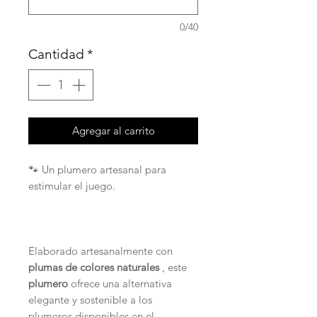
0/40
Cantidad
*
Agregar al carrito
🐾 Un plumero artesanal para
estimular el juego.
Elaborado artesanalmente con
plumas de colores naturales
, este
plumero
ofrece una alternativa
elegante y sostenible a los
plumeros disponibles en el