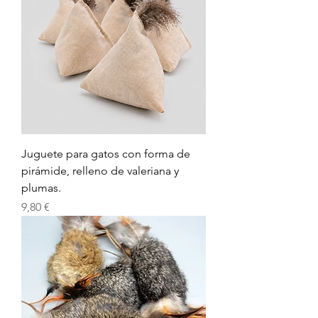
Juguete para gatos con forma de
pirámide, relleno de valeriana y
plumas.
Precio
9,80 €