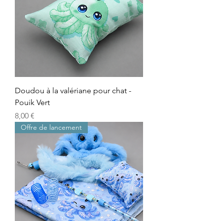
Doudou à la valériane pour chat -
Pouik Vert
Precio
8,00 €
Offre de lancement