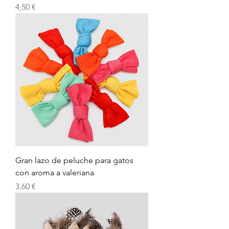
Precio
4,50 €
Gran lazo de peluche para gatos
con aroma a valeriana
Precio
3,60 €