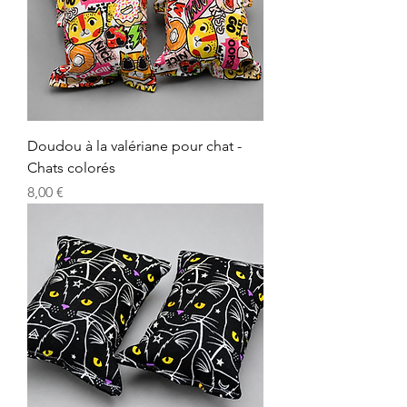
Doudou à la valériane pour chat -
Chats colorés
Precio
8,00 €