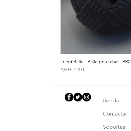
Tricot'Balle - Balle pour chat - PR
Precio
Precio de oferta
4,50 €
2,70 €
tienda
Contactar
Soportes