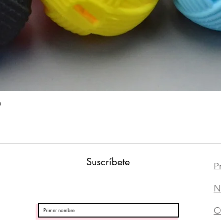
Vista rápida
O
Suscríbete
P
N
C