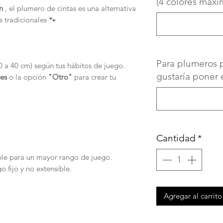
(4 colores máxi
n
, el plumero de cintas es una alternativa
s tradicionales 🐾
Para plumeros p
0 a 40 cm) según tus hábitos de juego.
gustaría poner 
les
o la opción
"Otro"
para crear tu
Cantidad
*
ible para un mayor rango de juego.
o fijo y no extensible.
Agregar al carrito