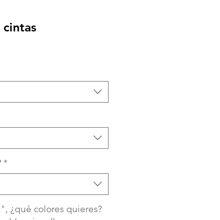
 cintas
?
*
s", ¿qué colores quieres?