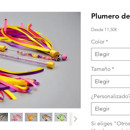
Plumero de
Precio
Desde
11,50€
de
oferta
Color
*
Elegir
Tamaño
*
Elegir
¿Personalizado
Elegir
Si eliges "Otro