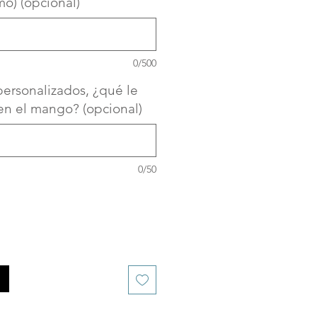
mo) (opcional)
0/500
ersonalizados, ¿qué le
en el mango? (opcional)
0/50