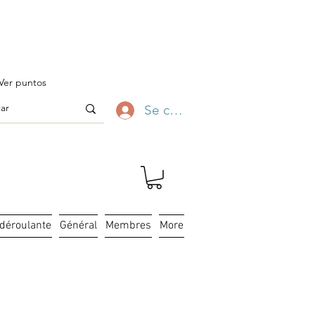
ofitez-en ✨
Ver puntos
Se connecter
 déroulante
Général
Membres
More