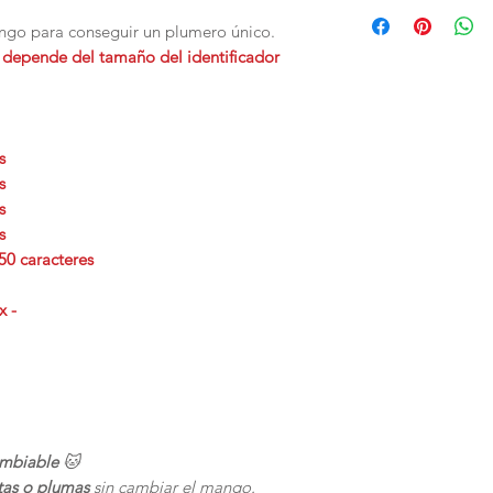
go para conseguir un plumero único.
 depende del tamaño del identificador
s
s
s
s
50 caracteres
x -
ambiable
🐱
tas o plumas
sin cambiar el mango.