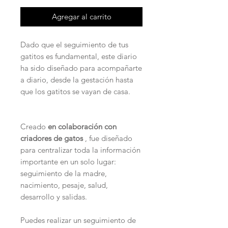
Agregar al carrito
Dado que el seguimiento de tus
gatitos es fundamental, este diario
ha sido diseñado para acompañarte
a diario, desde la gestación hasta
que los gatitos se vayan de casa.
Creado
en colaboración con
criadores de gatos
, fue diseñado
para centralizar toda la información
importante en un solo lugar:
seguimiento de la madre,
nacimiento, pesaje, salud,
desarrollo y salidas.
Puedes realizar un seguimiento de