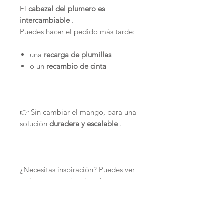
El
cabezal del plumero es
intercambiable
.
Puedes hacer el pedido más tarde:
una
recarga de plumillas
o un
recambio de cinta
👉 Sin cambiar el mango, para una
solución
duradera y escalable
.
¿Necesitas inspiración? Puedes ver
varias sugerencias de colores
directamente en la página "
Inspiraciones
".