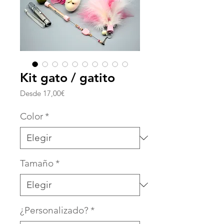
Kit gato / gatito
Precio
Desde
17,00€
de
oferta
Color
*
Tamaño
*
¿Personalizado?
*