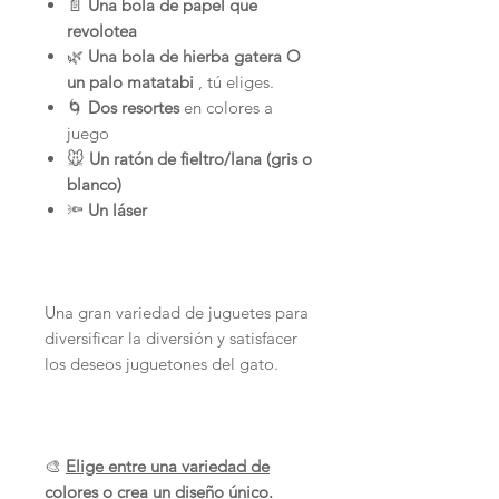
📄
Una bola de papel que
revolotea
🌿
Una bola de hierba gatera O
un palo matatabi
, tú eliges.
🌀
Dos resortes
en colores a
juego
🐭
Un ratón de fieltro/lana (gris o
blanco)
🔦
Un láser
Una gran variedad de juguetes para
diversificar la diversión y satisfacer
los deseos juguetones del gato.
🎨
Elige entre una variedad de
colores o crea un diseño único.