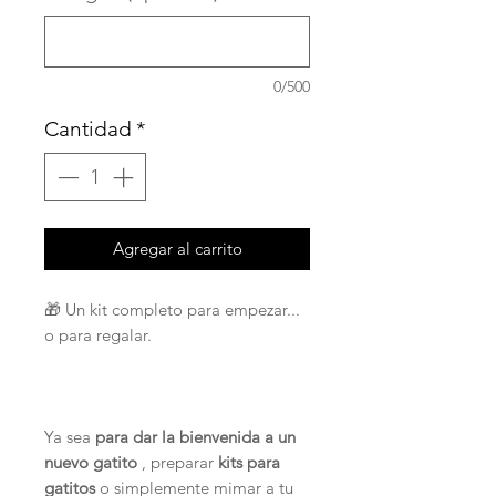
0/500
Cantidad
*
Agregar al carrito
🎁 Un kit completo para empezar...
o para regalar.
Ya sea
para dar la bienvenida a un
nuevo gatito
, preparar
kits para
gatitos
o simplemente mimar a tu