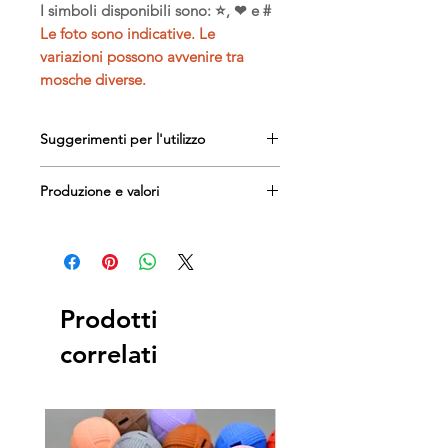
I simboli disponibili sono: ⭐, ❤ e #
Le foto sono indicative. Le
variazioni possono avvenire tra
mosche diverse.
Suggerimenti per l'utilizzo
Giocattolo da utilizzare
solo sotto
Produzione e valori
supervisione.
Ideale per i giochi interattivi
Realizzato artigianalmente in
Alterna i giocattoli con le piume
Francia
per mantenere vivo l'interesse del
Creazione di
O'Bout de la Plume
gatto.
Progettato per il
benessere del
gatto che vive in casa.
Prodotti
correlati