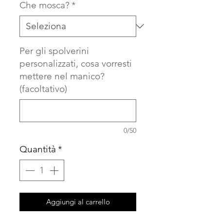
Che mosca?
*
Per gli spolverini
personalizzati, cosa vorresti
mettere nel manico?
(facoltativo)
0/50
Quantità
*
Aggiungi al carrello