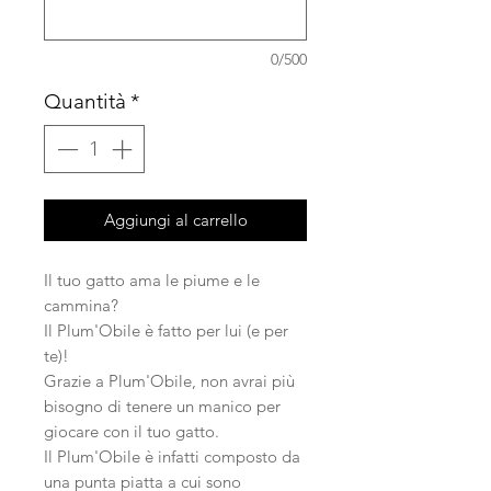
0/500
Quantità
*
Aggiungi al carrello
Il tuo gatto ama le piume e le
cammina?
Il Plum'Obile è fatto per lui (e per
te)!
Grazie a Plum'Obile, non avrai più
bisogno di tenere un manico per
giocare con il tuo gatto.
Il Plum'Obile è infatti composto da
una punta piatta a cui sono