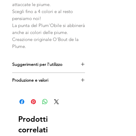
attaccate le piume.
Scegli fino a 4 colori e al resto
pensiamo noi!
La punta del Plum'Obile si abbinerà
anche ai colori delle piume.
Creazione originale O'Bout de la
Plume.
Suggerimenti per l'utilizzo
Giocattolo da utilizzare
sotto
Produzione e valori
supervisione.
Ideale per il gioco autonomo
Creazione originale di O'Bout de
Se il giocattolo è danneggiato,
la Plume
rimuoverlo.
Realizzato a mano
Progettato per il
benessere del
gatto che vive in casa.
Prodotti
correlati