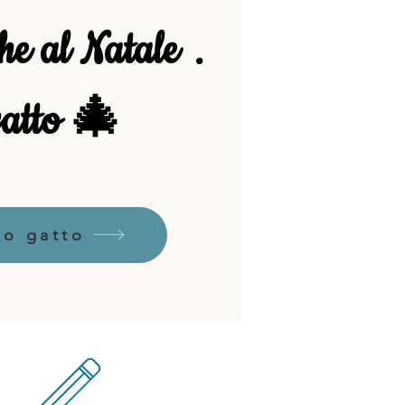
he al Natale
.
 gatto 🎄
io gatto