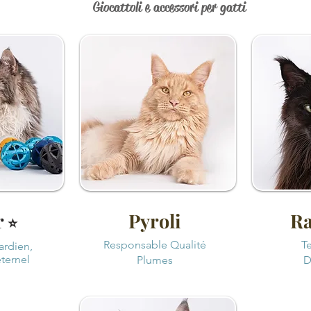
Giocattoli e accessori per gatti
r
Pyroli
R
⭐
Responsable Qualité
T
ardien,
éternel
Plumes
D