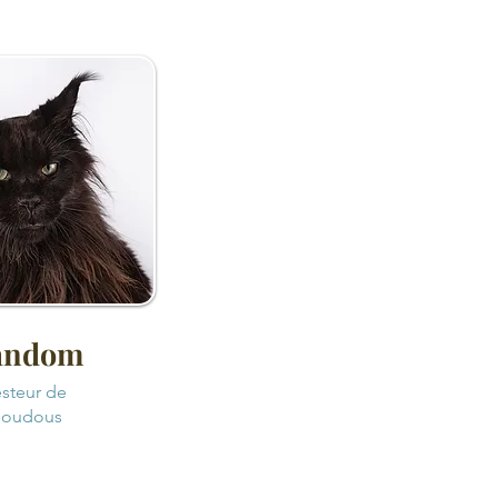
andom
esteur de
oudous