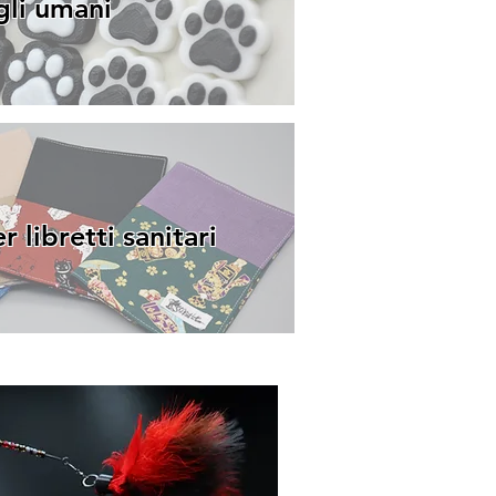
gli umani
 libretti sanitari