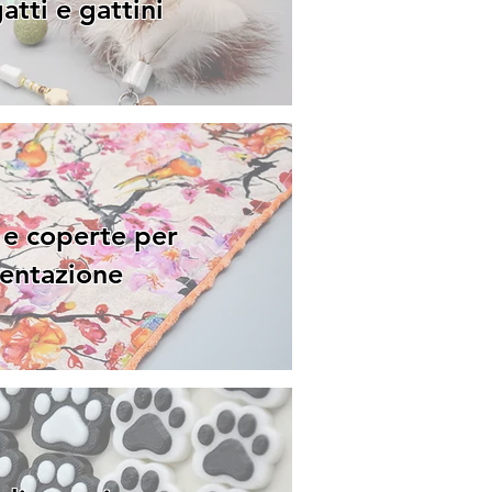
atti e gattini
 e coperte per
mentazione