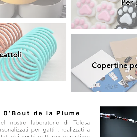
Per 
cattoli
Copertine per
i O'Bout de la Plume
el nostro laboratorio di Tolosa
rsonalizzati per gatti
, realizzati a
ti dai nostri gatti per garantirne