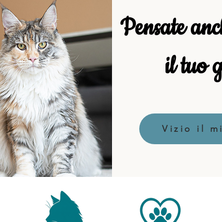
Pensate anc
il tuo
Vizio il m