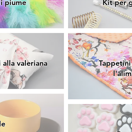
di piume
Kit per g
alla valeriana
Tappetini
l'ali
le