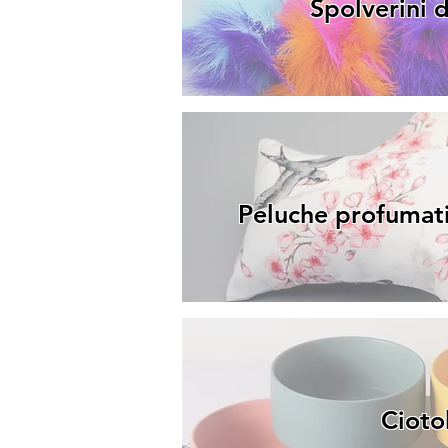
Spolverini 
Peluche profumati 
Cioto