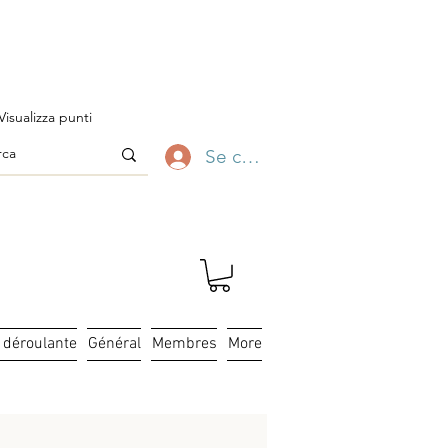
ofitez-en ✨
Visualizza punti
Se connecter
e déroulante
Général
Membres
More