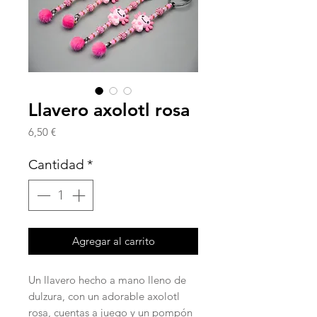
Llavero axolotl rosa
Precio
6,50 €
Cantidad
*
Agregar al carrito
Un llavero hecho a mano lleno de
dulzura, con un adorable axolotl
rosa, cuentas a juego y un pompón