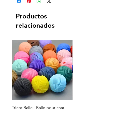
Productos
relacionados
Tricot'Balle - Balle pour chat -
Doudou à la valériane p
PRO
- Ciel étoilé phosphore