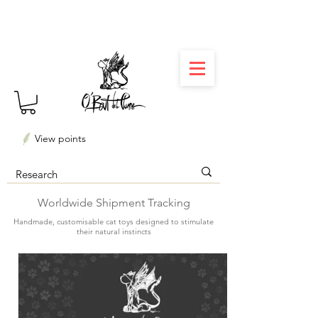
⏳ Délais courts : créations personnalisées en 3
semaines seulement ! Profitez-en ✨
View points
Worldwide Shipment Tracking
Handmade, customisable cat toys designed to stimulate
their natural instincts