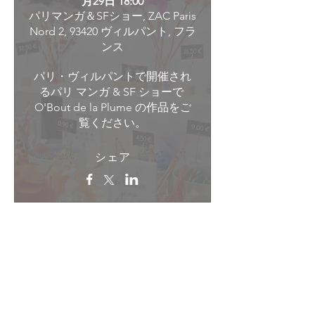
月29日 18:00
パリマンガ＆SFショー, ZAC Paris
Nord 2, 93420 ヴィルパント, フラ
ンス
パリ・ヴィルパントで開催され
るパリ マンガ & SF ショーで 
O'Bout de la Plume の作品をご
覧ください。
シェア
Rejoins le Club des Plumes 🐾
En rejoignant le Club des Plumes, tu acceptes
de recevoir les communications de O’Bout de la