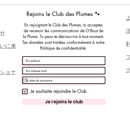
Rejoins le Club des Plumes 🐾
En rejoignant le Club des Plumes, tu acceptes
de recevoir les communications de O’Bout de
せ
la Plume. Tu peux te désinscrire à tout moment.
Tes données sont traitées conformément à notre
いに来
Politique de confidentialité.
ショナ
Je souhaite rejoindre le Club
Je rejoins le club