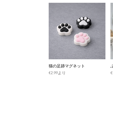
クイックビュー
猫の足跡マグネット
セール価格
€2.99
より
€