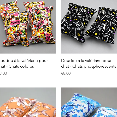
クイックビュー
クイックビュー
oudou à la valériane pour
Doudou à la valériane pour
hat - Chats colorés
chat - Chats phosphorescents
価格
価格
8.00
€8.00