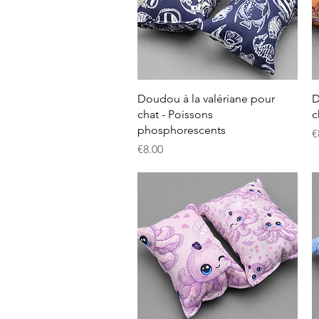
クイックビュー
Doudou à la valériane pour
D
chat - Poissons
c
phosphorescents
€
価格
€8.00