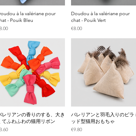
クイックビュー
クイックビュー
oudou à la valériane pour
Doudou à la valériane pour
hat - Pouik Bleu
chat - Pouik Vert
価格
価格
8.00
€8.00
クイックビュー
クイックビュー
バレリアンの香りのする、大き
バレリアンと羽毛入りのピラ
くてふわふわの猫用リボン
ッド型猫用おもちゃ
価格
価格
3.60
€9.80