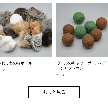
クイックビュー
クイックビュー
ふわふわの猫ボール
ウールのキャットボール - グ
ーンとブラウン
価格
5.90
価格
€2.10
もっと見る