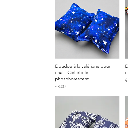
クイックビュー
Doudou à la valériane pour
D
chat - Ciel étoilé
c
phosphorescent
€
価格
€8.00