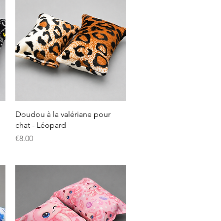
クイックビュー
Doudou à la valériane pour
chat - Léopard
価格
€8.00