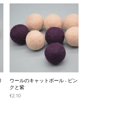
クイックビュー
リ
ウールのキャットボール - ピン
クと紫
価格
€2.10