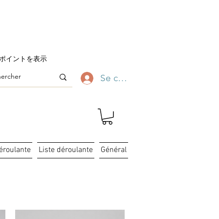
ofitez-en ✨
ポイントを表示
Se connecter
déroulante
Liste déroulante
Général