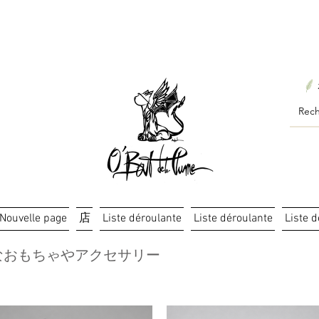
ourts : créations personnalisées en 3 semaines seulement ! Pr
Nouvelle page
店
Liste déroulante
Liste déroulante
Liste 
なおもちゃやアクセサリー