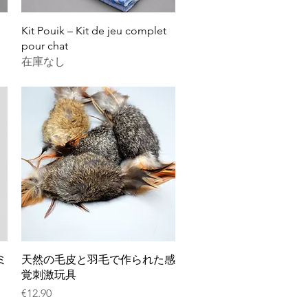
クイックビュー
Kit Pouik – Kit de jeu complet
pour chat
在庫なし
クイックビュー
ミ
天然の毛皮と羽毛で作られた感
覚刺激玩具
価格
€12.90