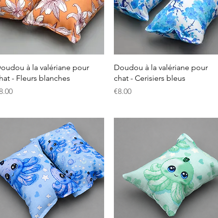
クイックビュー
クイックビュー
oudou à la valériane pour
Doudou à la valériane pour
hat - Fleurs blanches
chat - Cerisiers bleus
価格
価格
8.00
€8.00