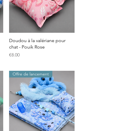
クイックビュー
Doudou à la valériane pour
chat - Pouik Rose
価格
€8.00
Offre de lancement