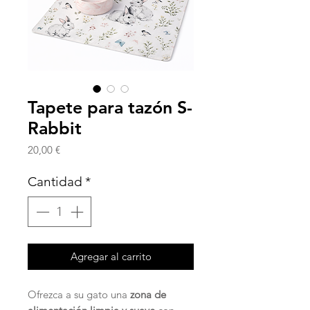
Tapete para tazón S-
Rabbit
Precio
20,00 €
Cantidad
*
Agregar al carrito
Ofrezca a su gato una
zona de