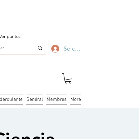
ofitez-en ✨
Ver puntos
Se connecter
 déroulante
Général
Membres
More