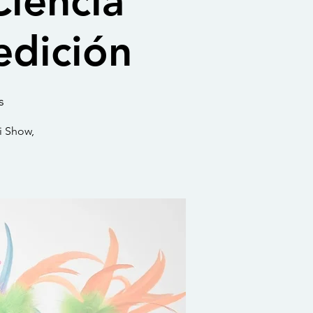
Ciencia
 edición
s
i Show,