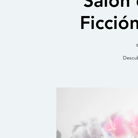
Salón 
Ficción
Descub