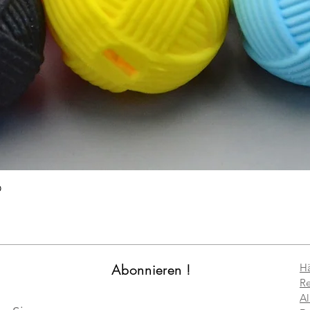
Schnellansicht
O
Abonnieren !
Hä
Re
Al