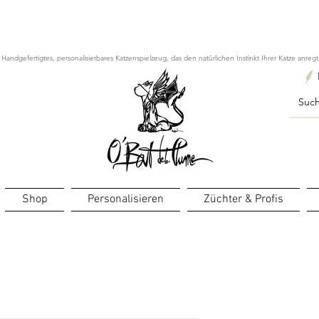
ourts : créations personnalisées en 3 semaines seulement ! Pr
Handgefertigtes, personalisierbares Katzenspielzeug, das den natürlichen Instinkt Ihrer Katze anregt
Shop
Personalisieren
Züchter & Profis