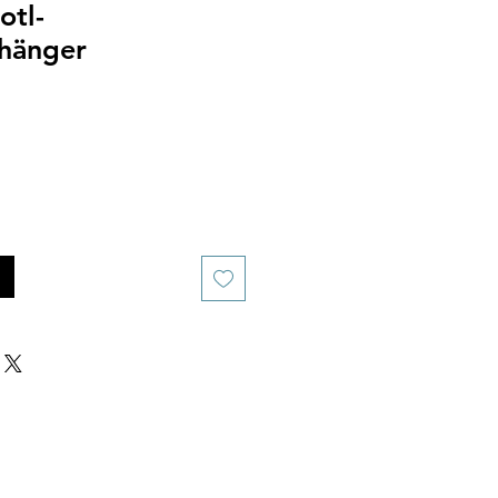
otl-
nhänger