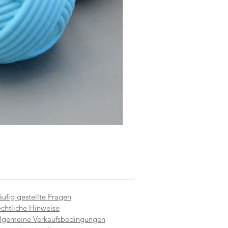
Doudou à la valériane pour c
Preis
8,00 €
ufig gestellte Fragen
chtliche Hinweise
lgemeine Verkaufsbedingungen