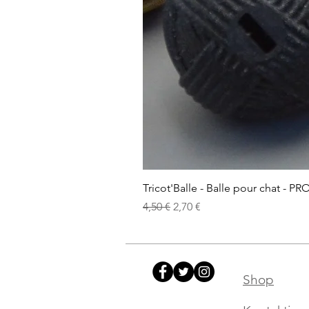
Tricot'Balle - Balle pour chat - PR
Standardpreis
Sale-Preis
4,50 €
2,70 €
Shop