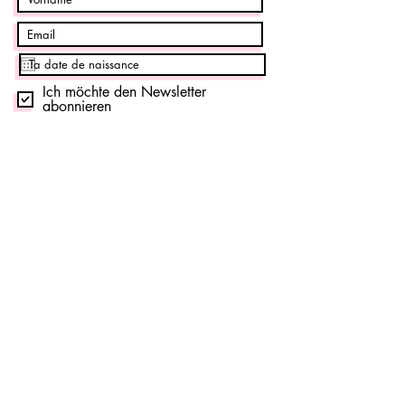
Ich möchte den Newsletter
abonnieren
Abonniere jetzt
Häufig gestellte Fragen
Rechtliche Hinweise
Allgemeine
Shop
Verkaufsbedingungen
Datenschutzrichtlinie
Kontaktieren Sie uns
Cookies
Rückzug
Treffen Sie uns
Für Profis