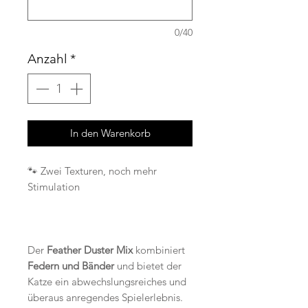
0/40
Anzahl
*
In den Warenkorb
🐾 Zwei Texturen, noch mehr
Stimulation
Der
Feather Duster Mix
kombiniert
Federn und Bänder
und bietet der
Katze ein abwechslungsreiches und
überaus anregendes Spielerlebnis.