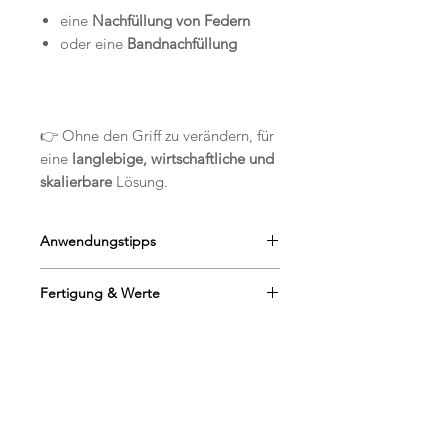
eine
Nachfüllung von Federn
oder eine
Bandnachfüllung
👉 Ohne den Griff zu verändern, für
eine
langlebige, wirtschaftliche und
skalierbare
Lösung.
Anwendungstipps
Spielzeug
nur unter Aufsicht
Fertigung & Werte
benutzen
Ideal für interaktive Spiele
Handgefertigt in
Frankreich
Wechseln Sie die Federspielzeuge
Kreation von
O'Bout de la Plume
ab, um das Interesse der Katze
Entwickelt für das
Wohlbefinden
aufrechtzuerhalten.
der Wohnungskatze
Ähnliche