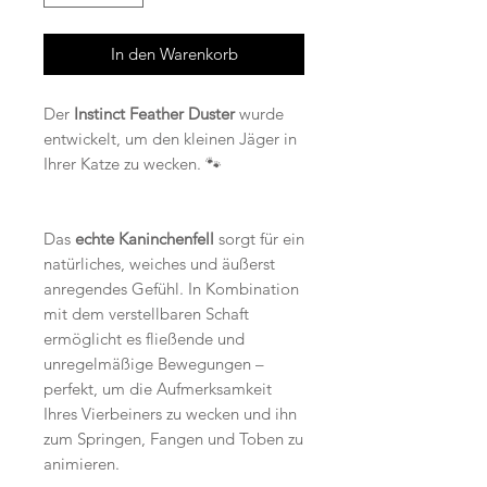
In den Warenkorb
Der
Instinct Feather Duster
wurde
entwickelt, um den kleinen Jäger in
Ihrer Katze zu wecken. 🐾
Das
echte Kaninchenfell
sorgt für ein
natürliches, weiches und äußerst
anregendes Gefühl. In Kombination
mit dem verstellbaren Schaft
ermöglicht es fließende und
unregelmäßige Bewegungen –
perfekt, um die Aufmerksamkeit
Ihres Vierbeiners zu wecken und ihn
zum Springen, Fangen und Toben zu
animieren.