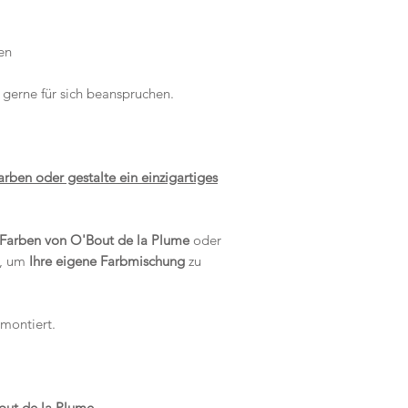
en
g gerne für sich beanspruchen.
arben oder gestalte ein einzigartiges
 Farben von O'Bout de la Plume
oder
, um
Ihre eigene Farbmischung
zu
 montiert.
out de la Plume