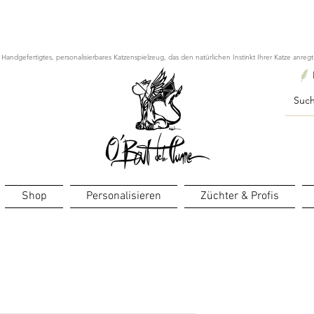
ourts : créations personnalisées en 3 semaines seulement ! Pr
Handgefertigtes, personalisierbares Katzenspielzeug, das den natürlichen Instinkt Ihrer Katze anregt
Shop
Personalisieren
Züchter & Profis