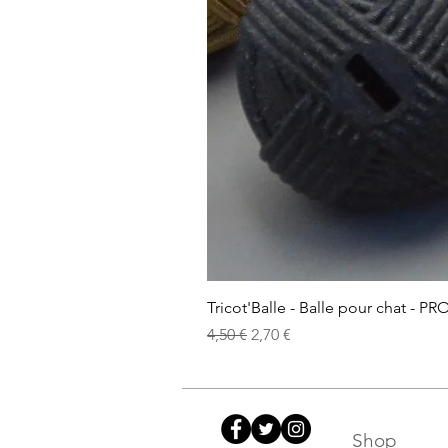
Tricot'Balle - Balle pour chat - PR
Standardpreis
Sale-Preis
4,50 €
2,70 €
Shop