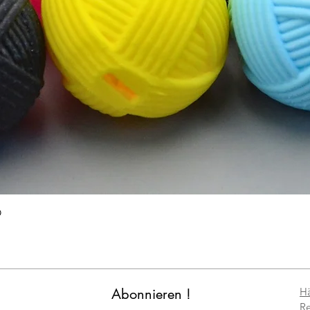
Schnellansicht
O
Abonnieren !
Hä
Re