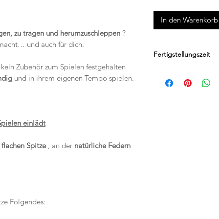
In den Warenkorb
ngen, zu tragen und herumzuschleppen
?
emacht… und auch für dich.
Fertigstellungszeit
kein Zubehör zum Spielen festgehalten
Die Produktionszeit 
ndig
und in ihrem eigenen Tempo spielen.
Die voraussichtliche 
Site bekannt gegebe
Spielen einlädt
r
flachen Spitze
, an der
natürliche Federn
tze Folgendes: