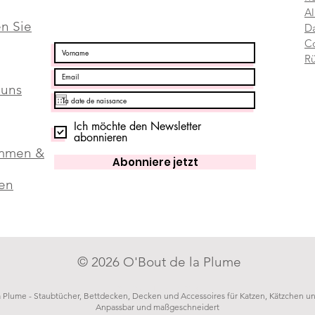
Al
en Sie
Da
C
R
 uns
Ich möchte den Newsletter
abonnieren
mmen &
Abonniere jetzt
en
© 2026 O'Bout de la Plume
SEO - UX TCW
a Plume - Staubtücher, Bettdecken, Decken und Accessoires für Katzen, Kätzchen 
Anpassbar und maßgeschneidert