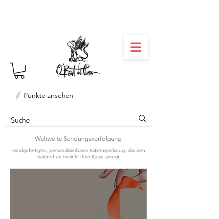
⏳ Délais courts : créations personnalisées en 3
semaines seulement ! Profitez-en ✨
Punkte ansehen
Weltweite Sendungsverfolgung
Handgefertigtes, personalisierbares Katzenspielzeug, das den
natürlichen Instinkt Ihrer Katze anregt