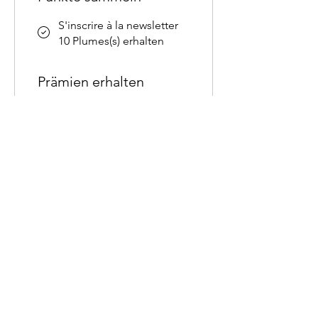
S'inscrire à la newsletter
10 Plumes(s) erhalten
Prämien erhalten
👉 Surprise pour ton chat
🐾
100 Plumes(s) = 1 %
Rabatt auf den
günstigsten Artikel im
Warenkorb
Jouet offert 🎁
200 Plumes(s) = 1 %
Rabatt auf den
günstigsten Artikel im
Warenkorb
Personnalisation offerte